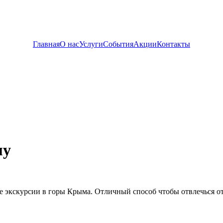
Главная
О нас
Услуги
События
Акции
Контакты
му
же экскурсии в горы Крыма. Отличный способ чтобы отвлечься о