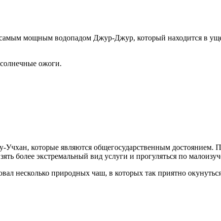
 самым мощным водопадом Джур-Джур, который находится в ущел
т солнечные ожоги.
Су-Учхан, которые являются общегосударственным достоянием. 
взять более экстремальный вид услуги и прогуляться по малоиз
зовал несколько природных чаш, в которых так приятно окунутьс